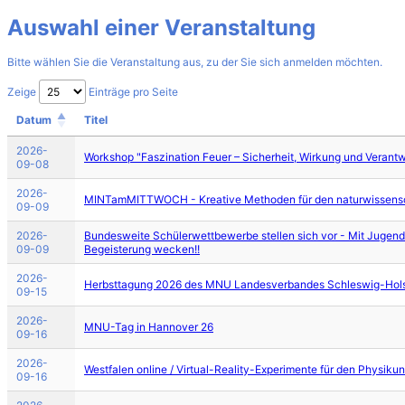
Auswahl einer Veranstaltung
Bitte wählen Sie die Veranstaltung aus, zu der Sie sich anmelden möchten.
Zeige
Einträge pro Seite
Datum
Titel
2026-
Workshop "Faszination Feuer – Sicherheit, Wirkung und Verant
09-08
2026-
MINTamMITTWOCH - Kreative Methoden für den naturwissensch
09-09
2026-
Bundesweite Schülerwettbewerbe stellen sich vor - Mit Jugend
09-09
Begeisterung wecken!!
2026-
Herbsttagung 2026 des MNU Landesverbandes Schleswig-Hols
09-15
2026-
MNU-Tag in Hannover 26
09-16
2026-
Westfalen online / Virtual-Reality-Experimente für den Physikun
09-16