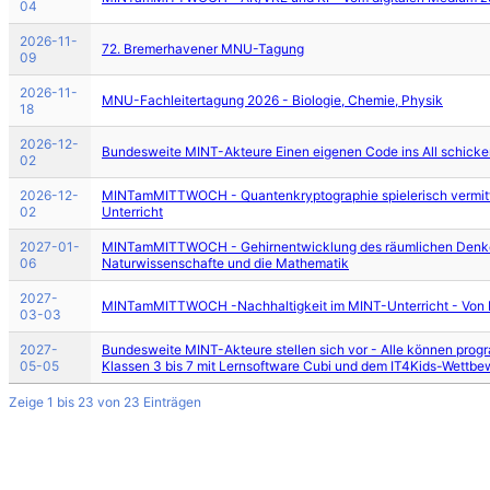
04
2026-11-
72. Bremerhavener MNU-Tagung
09
2026-11-
MNU-Fachleitertagung 2026 - Biologie, Chemie, Physik
18
2026-12-
Bundesweite MINT-Akteure Einen eigenen Code ins All schicken
02
2026-12-
MINTamMITTWOCH - Quantenkryptographie spielerisch vermitt
02
Unterricht
2027-01-
MINTamMITTWOCH - Gehirnentwicklung des räumlichen Denken
06
Naturwissenschafte und die Mathematik
2027-
MINTamMITTWOCH -Nachhaltigkeit im MINT-Unterricht - Von R
03-03
2027-
Bundesweite MINT-Akteure stellen sich vor - Alle können progr
05-05
Klassen 3 bis 7 mit Lernsoftware Cubi und dem IT4Kids-Wettbe
Zeige 1 bis 23 von 23 Einträgen