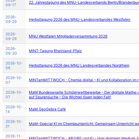
2026-
22. Jahrestagung des MNU-Landesverbands Berlin/Brandenbu
09-17
2026-
Herbsttagung 2026 des MNU-Landesverbandes Westfalen
09-29
2026-
MNU Westfalen Mitgliederversammlung 2026
09-29
2026-
MINT-Tagung Rheinland-Pfalz
09-30
2026-10-
Herbsttagung 2026 des MNU Landesverbandes Nordrhein
06
2026-10-
MINTamMITTWOCH - Chemie digital – KI und Kollaboration im n
07
2026-10-
MaM Bundeswseite Schülerwettbewerbe - Der digitale Mathe-
07
auf Spurensuche – Die Wichtel lösen jeden Fall!
2026-10-
MaM GeoGebra Café
14
2026-10-
MaM-Special KI im Chemieunterricht: Gemeinsam Unterricht w
21
2026-11-
MINTamMITTWOCH - AR/VRE und KI – Vom digitalen Medium zur 